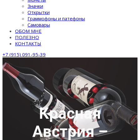
Значки
Открытки
Граммофоны и патефоны
Самовары
ОБОМ МНЕ
ПОЛЕЗНО
КОНТАКТЫ
+7 (915) 091-95-39
Красная
Австрия –