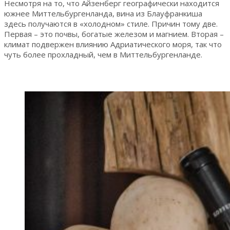
Несмотря на то, что Айзенберг географически находится
южнее Миттельбургенланда, вина из Блауфранкиша
здесь получаются в «холодном» стиле. Причин тому две.
Первая – это почвы, богатые железом и магнием. Вторая –
климат подвержен влиянию Адриатического моря, так что
чуть более прохладный, чем в Миттельбургенланде.