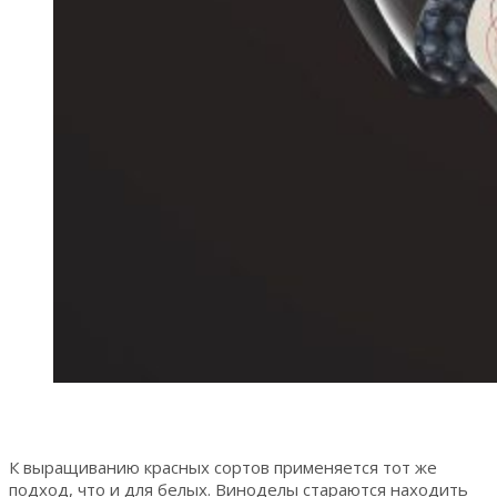
К выращиванию красных сортов применяется тот же
подход, что и для белых. Виноделы стараются находить