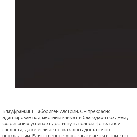
Блауфранкиш – абориген Австрии. Он прекрасно
адаптирован под местный климат и благодаря позднему
созреванию успевает достигнуть полной фенольной
спелости, даже если лето оказалось достаточно
прохладным. Единственное «но» заключается в том, что