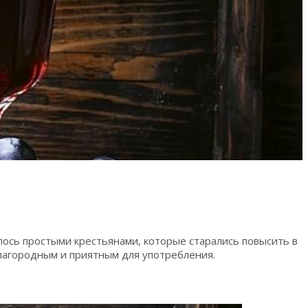
лось простыми крестьянами, которые старались повысить в
лагородным и приятным для употребления.