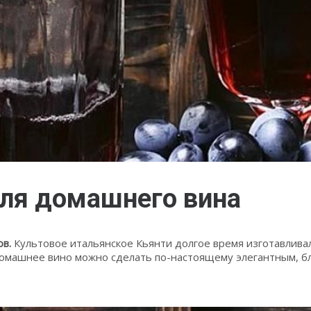
для домашнего вина
ов.
Культовое итальянское Кьянти долгое время изготавлива
домашнее вино можно сделать по-настоящему элегантным, б