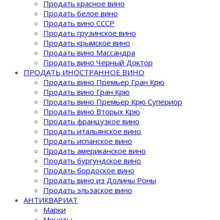
Продать красное вино
Продать белое вино
Продать вино СССР
Продать грузинское вино
Продать крымское вино
Продать вино Массандра
Продать вино Черный Доктор
ПРОДАТЬ ИНОСТРАННОЕ ВИНО
Продать вино Премьер Гран Крю
Продать вино Гран Крю
Продать вино Премьер Крю Супериор
Продать вино Вторых Крю
Продать французкое вино
Продать итальянское вино
Продать испанское вино
Продать американское вино
Продать бургундское вино
Продать бордоское вино
Продать вино из Долины Роны
Продать эльзаское вино
АНТИКВАРИАТ
Марки
Монеты