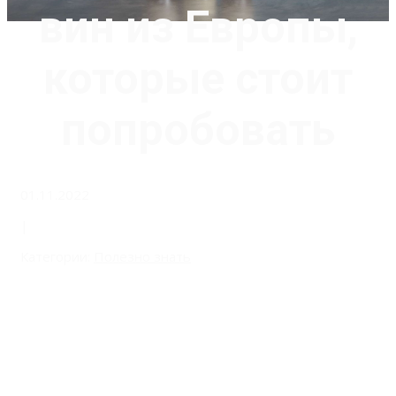
вин из Европы,
которые стоит
попробовать
01.11.2022
|
Категории:
Полезно знать