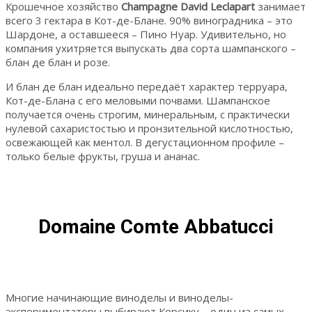
Крошечное хозяйство
Champagne David Leclapart
занимает
всего 3 гектара в Кот-де-Блане. 90% виноградника – это
Шардоне, а оставшееся – Пино Нуар. Удивительно, но
компания ухитряется выпускать два сорта шампанского –
блан де блан и розе.
И блан де блан идеально передаёт характер терруара,
Кот-де-Блана с его меловыми почвами. Шампанское
получается очень строгим, минеральным, с практически
нулевой сахаристостью и пронзительной кислотностью,
освежающей как ментол. В дегустационном профиле –
только белые фрукты, груша и ананас.
Domaine Comte Abbatucci
Многие начинающие виноделы и виноделы-
экспериментаторы выбирают Корсику – один из самых