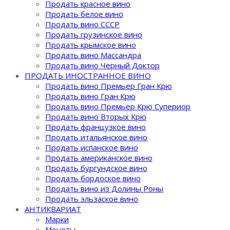
Продать красное вино
Продать белое вино
Продать вино СССР
Продать грузинское вино
Продать крымское вино
Продать вино Массандра
Продать вино Черный Доктор
ПРОДАТЬ ИНОСТРАННОЕ ВИНО
Продать вино Премьер Гран Крю
Продать вино Гран Крю
Продать вино Премьер Крю Супериор
Продать вино Вторых Крю
Продать французкое вино
Продать итальянское вино
Продать испанское вино
Продать американское вино
Продать бургундское вино
Продать бордоское вино
Продать вино из Долины Роны
Продать эльзаское вино
АНТИКВАРИАТ
Марки
Монеты