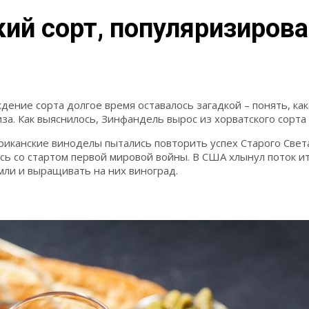
ий сорт, популяризиров
ение сорта долгое время оставалось загадкой – понять, ка
за. Как выяснилось, Зинфандель вырос из хорватского сорта
ериканские виноделы пытались повторить успех Старого Свет
сь со стартом первой мировой войны. В США хлынул поток и
мли и выращивать на них виноград.