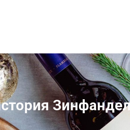
стория Зинфанде