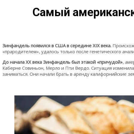
Самый американск
Зинфандель появился в США в середине XIX века.
Происхожд
«прародителем», удалось только после генетического анали
До начала XX века Зинфандель был этакой «причудой»
, ам
Каберне Совиньон, Мерло и Пти Вердо. Ситуация изменила
заниматься. Они начали брать в аренду калифорнийские зе