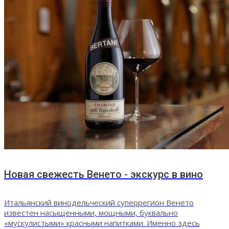
Новая свежесть Венето - экскурс в вино
Итальянский винодельческий суперрегион Венето
известен насыщенными, мощными, буквально
«мускулистыми» красными напитками. Именно здесь