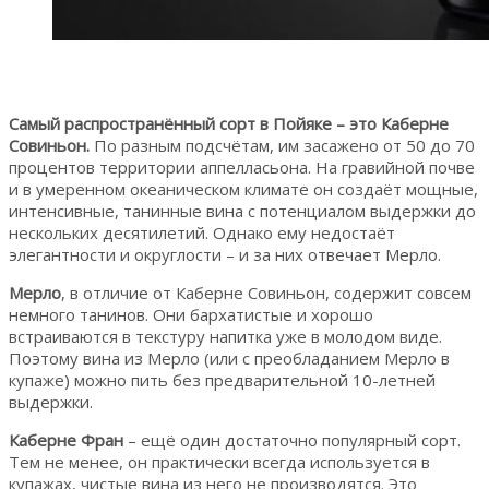
Самый распространённый сорт в Пойяке – это Каберне
Совиньон.
По разным подсчётам, им засажено от 50 до 70
процентов территории аппелласьона. На гравийной почве
и в умеренном океаническом климате он создаёт мощные,
интенсивные, танинные вина с потенциалом выдержки до
нескольких десятилетий. Однако ему недостаёт
элегантности и округлости – и за них отвечает Мерло.
Мерло
, в отличие от Каберне Совиньон, содержит совсем
немного танинов. Они бархатистые и хорошо
встраиваются в текстуру напитка уже в молодом виде.
Поэтому вина из Мерло (или с преобладанием Мерло в
купаже) можно пить без предварительной 10-летней
выдержки.
Каберне Фран
– ещё один достаточно популярный сорт.
Тем не менее, он практически всегда используется в
купажах, чистые вина из него не производятся. Это