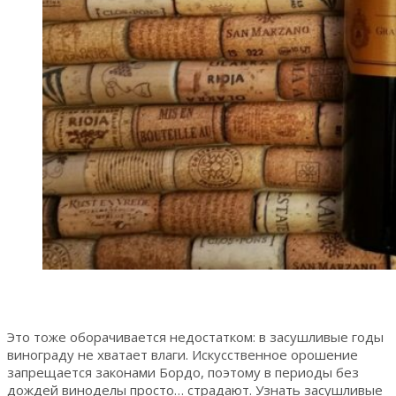
Это тоже оборачивается недостатком: в засушливые годы
винограду не хватает влаги. Искусственное орошение
запрещается законами Бордо, поэтому в периоды без
дождей виноделы просто… страдают. Узнать засушливые