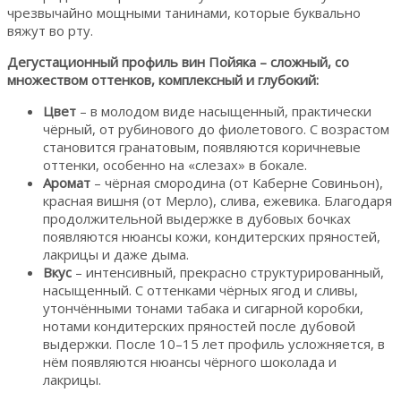
чрезвычайно мощными танинами, которые буквально
вяжут во рту.
Дегустационный профиль вин Пойяка – сложный, со
множеством оттенков, комплексный и глубокий:
Цвет
– в молодом виде насыщенный, практически
чёрный, от рубинового до фиолетового. С возрастом
становится гранатовым, появляются коричневые
оттенки, особенно на «слезах» в бокале.
Аромат
– чёрная смородина (от Каберне Совиньон),
красная вишня (от Мерло), слива, ежевика. Благодаря
продолжительной выдержке в дубовых бочках
появляются нюансы кожи, кондитерских пряностей,
лакрицы и даже дыма.
Вкус
– интенсивный, прекрасно структурированный,
насыщенный. С оттенками чёрных ягод и сливы,
утончёнными тонами табака и сигарной коробки,
нотами кондитерских пряностей после дубовой
выдержки. После 10–15 лет профиль усложняется, в
нём появляются нюансы чёрного шоколада и
лакрицы.