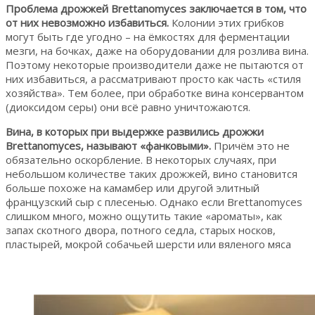
Проблема дрожжей Brettanomyces заключается в том, что
от них невозможно избавиться.
Колонии этих грибков
могут быть где угодно – на ёмкостях для ферментации
мезги, на бочках, даже на оборудовании для розлива вина.
Поэтому некоторые производители даже не пытаются от
них избавиться, а рассматривают просто как часть «стиля
хозяйства». Тем более, при обработке вина консервантом
(диоксидом серы) они всё равно уничтожаются.
Вина, в которых при выдержке развились дрожжи
Brettanomyces, называют «фанковыми».
Причём это не
обязательно оскорбление. В некоторых случаях, при
небольшом количестве таких дрожжей, вино становится
больше похоже на камамбер или другой элитный
французский сыр с плесенью. Однако если Brettanomyces
слишком много, можно ощутить такие «ароматы», как
запах скотного двора, потного седла, старых носков,
пластырей, мокрой собачьей шерсти или вяленого мяса