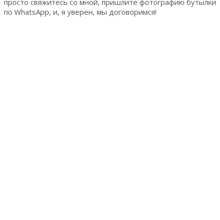
просто свяжитесь со мной, пришлите фотографию бутылки
по WhatsApp, и, я уверен, мы договоримся!
1. СДЕЛАЙТЕ ФОТО
СДЕЛАЙТЕ ФОТО
Сделайте фото бутылки таким образом, чтобы отчётливо
была видна этикетка со всех сторон, а также горлышко
бутылки и пробка.
WhatsApp