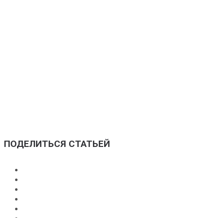
4. ПРОВЕДЕНИЕ СДЕЛКИ
ПРОВЕДЕНИЕ СДЕЛКИ
Мы договариваемся о встрече, на которой вы получите
деньги, а я пополню свою коллекцию вашей бутылкой
алкоголя.
+7 (915) 091-95-39
ПОДЕЛИТЬСЯ СТАТЬЕЙ