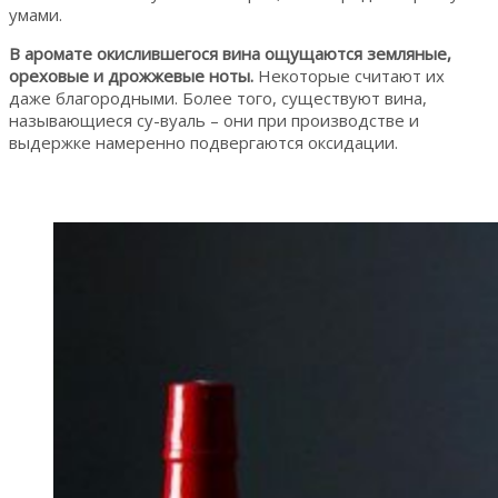
умами.
В аромате окислившегося вина ощущаются земляные,
ореховые и дрожжевые ноты.
Некоторые считают их
даже благородными. Более того, существуют вина,
называющиеся су-вуаль – они при производстве и
выдержке намеренно подвергаются оксидации.