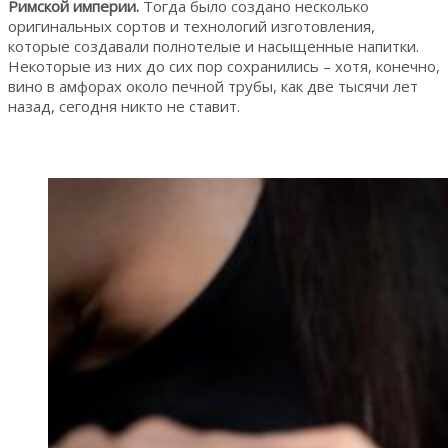
Римской империи.
Тогда было создано несколько
оригинальных сортов и технологий изготовления,
которые создавали полнотелые и насыщенные напитки.
Некоторые из них до сих пор сохранились – хотя, конечно,
вино в амфорах около печной трубы, как две тысячи лет
назад, сегодня никто не ставит.