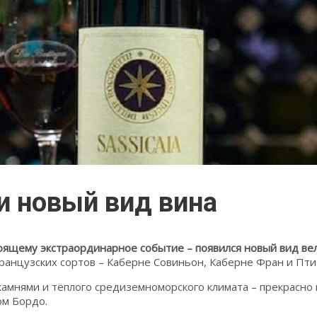
ли новый вид вина
тоящему экстраординарное событие – появился новый вид вел
анцузских сортов – Каберне Совиньон, Каберне Фран и Пти
 камнями и тёплого средиземноморского климата – прекрасн
ом Бордо.