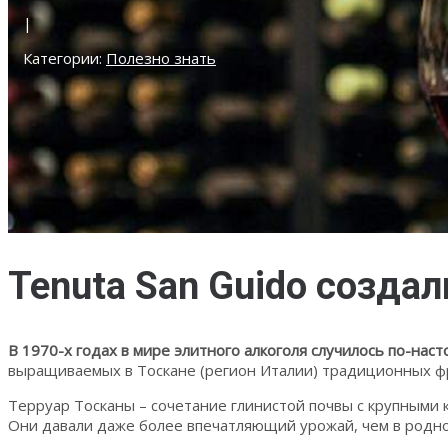
|
Категории:
Полезно знать
Tenuta San Guido созда
В 1970-х годах в мире элитного алкоголя случилось по-нас
выращиваемых в Тоскане (регион Италии) традиционных фр
Терруар Тосканы – сочетание глинистой почвы с крупными
Они давали даже более впечатляющий урожай, чем в родн