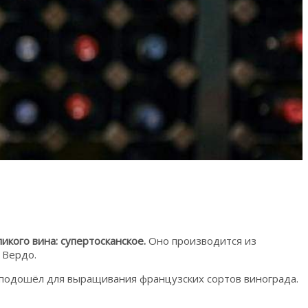
икого вина: супертосканское.
Оно производится из
 Вердо.
о подошёл для выращивания французских сортов винограда.