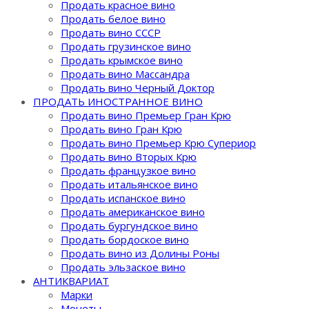
Продать красное вино
Продать белое вино
Продать вино СССР
Продать грузинское вино
Продать крымское вино
Продать вино Массандра
Продать вино Черный Доктор
ПРОДАТЬ ИНОСТРАННОЕ ВИНО
Продать вино Премьер Гран Крю
Продать вино Гран Крю
Продать вино Премьер Крю Супериор
Продать вино Вторых Крю
Продать французкое вино
Продать итальянское вино
Продать испанское вино
Продать американское вино
Продать бургундское вино
Продать бордоское вино
Продать вино из Долины Роны
Продать эльзаское вино
АНТИКВАРИАТ
Марки
Монеты