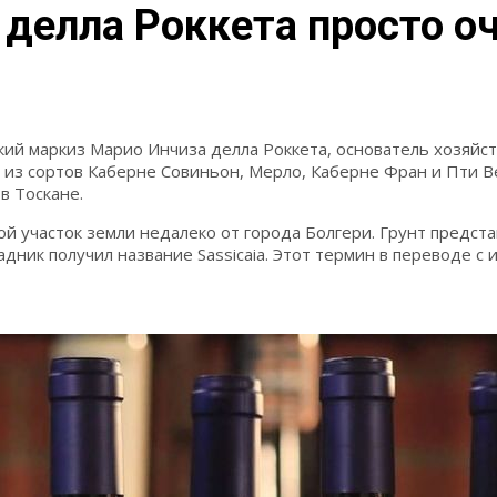
делла Роккета просто о
ий маркиз Марио Инчиза делла Роккета, основатель хозяйст
 из сортов Каберне Совиньон, Мерло, Каберне Фран и Пти В
в Тоскане.
 участок земли недалеко от города Болгери. Грунт предста
ик получил название Sassicaia. Этот термин в переводе с и