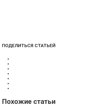
Мы договариваемся о встрече, на которой вы получите
деньги, а я пополню свою коллекцию вашей бутылкой
алкоголя.
+7 (915) 091-95-39
ПОДЕЛИТЬСЯ СТАТЬЕЙ
Похожие статьи