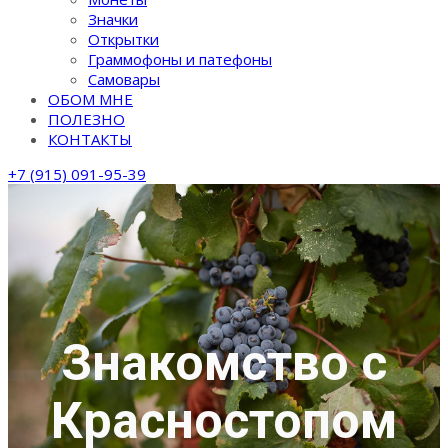
Значки
Открытки
Граммофоны и патефоны
Самовары
ОБОМ МНЕ
ПОЛЕЗНО
КОНТАКТЫ
+7 (915) 091-95-39
Знакомство с
Красностопом