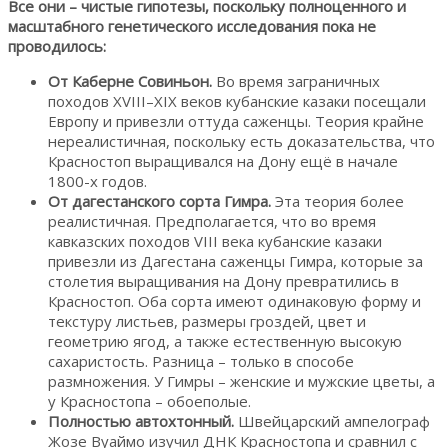
Все они – чистые гипотезы, поскольку полноценного и
масштабного генетического исследования пока не
проводилось:
От Каберне Совиньон.
Во время заграничных
походов XVIII–XIX веков кубанские казаки посещали
Европу и привезли оттуда саженцы. Теория крайне
нереалистичная, поскольку есть доказательства, что
Красностоп выращивался на Дону ещё в начале
1800-х годов.
От дагестанского сорта Гимра.
Эта теория более
реалистичная. Предполагается, что во время
кавказских походов VIII века кубанские казаки
привезли из Дагестана саженцы Гимра, которые за
столетия выращивания на Дону превратились в
Красностоп. Оба сорта имеют одинаковую форму и
текстуру листьев, размеры гроздей, цвет и
геометрию ягод, а также естественную высокую
сахаристость. Разница – только в способе
размножения. У Гимры – женские и мужские цветы, а
у Красностопа – обоеполые.
Полностью автохтонный.
Швейцарский ампелограф
Жозе Вуаймо изучил ДНК Красностопа и сравнил с