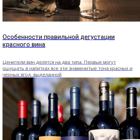
Особенности правильной дегустации
красного вина
Ценители вин делятся на два типа. Первые могут
ощущать в напитках все эти знаменитые тона красных и
чёрных ягод, выделанной