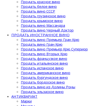
Продать красное вино
Продать белое вино
Продать вино СССР
Продать грузинское вино
Продать крымское вино
Продать вино Массандра
Продать вино Черный Доктор
ПРОДАТЬ ИНОСТРАННОЕ ВИНО
Продать вино Премьер Гран Крю
Продать вино Гран Крю
Продать вино Премьер Крю Супериор
Продать вино Вторых Крю
Продать французкое вино
Продать итальянское вино
Продать испанское вино
Продать американское вино
Продать бургундское вино
Продать бордоское вино
Продать вино из Долины Роны
Продать эльзаское вино
АНТИКВАРИАТ
Марки
Монеты