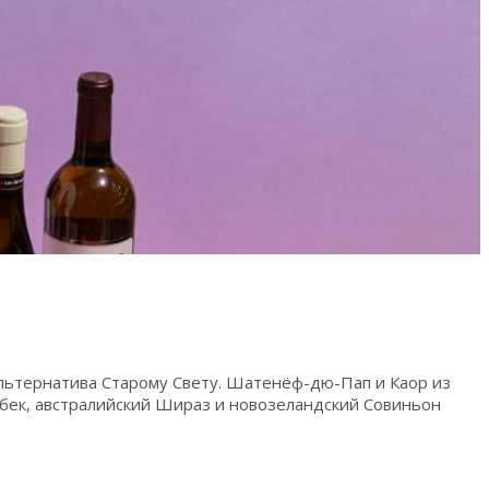
альтернатива Старому Свету. Шатенёф-дю-Пап и Каор из
ьбек, австралийский Шираз и новозеландский Совиньон