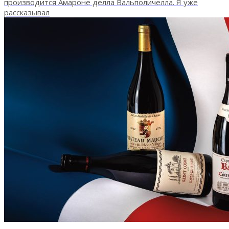
производится Амароне делла Вальполичелла. Я уже
рассказывал