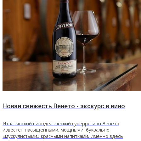
Новая свежесть Венето - экскурс в вино
Итальянский винодельческий суперрегион Венето
известен насыщенными, мощными, буквально
«мускулистыми» красными напитками. Именно здесь