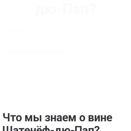
дю-Пап?
13.09.2021
|
Категории:
Полезно знать
Что мы знаем о вине
Шатенёф-дю-Пап?