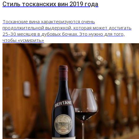
Стиль тосканских вин 2019 года
Тосканские вина характеризуются очень
продолжительной выдержкой, которая может достигать
25–30 месяцев в дубовых бочках. Это нужно для того,
чтобы «усмирить»