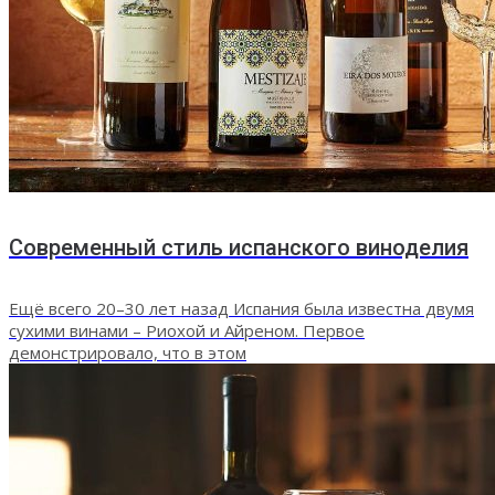
Современный стиль испанского виноделия
Ещё всего 20–30 лет назад Испания была известна двумя
сухими винами – Риохой и Айреном. Первое
демонстрировало, что в этом