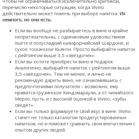
Чтобы не ограничиваться исключительно критикой,
перечислю некоторые ситуации, когда Vivino
действительно может помочь при выборе напитка.
Их
немного, но они есть:
Если вы вообще не разбираетесь в вине и крайне
непритязательны, с одинаковым удовольствием
пьёте и полусладкий калифорнийский Шардоне, и
сухое тосканское Кьянти. Просто выбирайте напиток
с рейтингом выше 3,5 «звёздочек».
Если вы хотите приобрести вино в подарок.
Аналогично, выбирайте напиток с рейтингом выше
3,5 «звёздочек». Тем не менее, я лично не
рекомендую дарить вино, не ознакомившись с
предпочтениями получателя – возможно, ему
нравится грузинское Киндзмараули, а от чилийского
Мерло, пусть и с высокой оценкой в Vivino, «зубы
сведёт».
Если вы только формируете свой вкус в вине. Vivino
станет не только каталогом продегустированных
напитков, но и поможет сравнить свои впечатления с
опытом других людей.