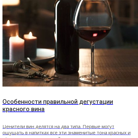
Особенности правильной дегустации
красного вина
Ценители вин делятся на два типа. Первые могут
ощущать в напитках все эти знаменитые тона красных и