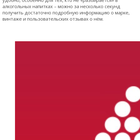
алкогольных напитках – можно за несколько секунд
получить достаточно подробную информацию о марке,
винтаже и пользовательских отзывах о нём.