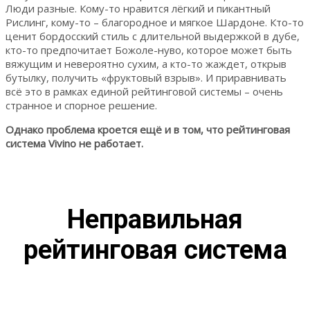
Люди разные. Кому-то нравится лёгкий и пикантный
Рислинг, кому-то – благородное и мягкое Шардоне. Кто-то
ценит бордосский стиль с длительной выдержкой в дубе,
кто-то предпочитает Божоле-нуво, которое может быть
вяжущим и невероятно сухим, а кто-то жаждет, открыв
бутылку, получить «фруктовый взрыв». И приравнивать
всё это в рамках единой рейтинговой системы – очень
странное и спорное решение.
Однако проблема кроется ещё и в том, что рейтинговая
система Vivino не работает.
Неправильная
рейтинговая система