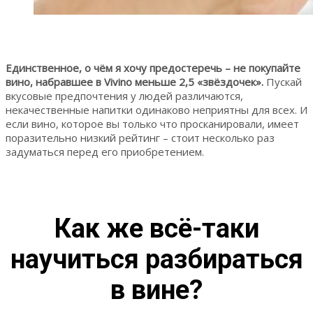
Единственное, о чём я хочу предостеречь – не покупайте
вино, набравшее в Vivino меньше 2,5 «звёздочек».
Пускай
вкусовые предпочтения у людей различаются,
некачественные напитки одинаково неприятны для всех. И
если вино, которое вы только что просканировали, имеет
поразительно низкий рейтинг – стоит несколько раз
задуматься перед его приобретением.
Как же всё-таки
научиться разбираться
в вине?