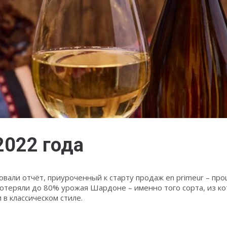
2022 года
вали отчёт, приуроченный к старту продаж en primeur – про
 потеряли до 80% урожая Шардоне – именно того сорта, из к
в классическом стиле.