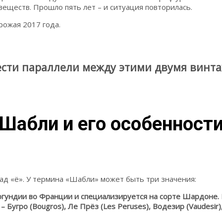
веществ. Прошло пять лет – и ситуация повторилась.
ожая 2017 года.
ести параллели между этими двумя винта
Шабли и его особенност
над «ё». У термина «Шабли» может быть три значения:
гундии во Франции и специализируется на сорте Шардоне. Р
гро (Bougros), Ле Прёз (Les Peruses), Водезир (Vaudesir), Гр