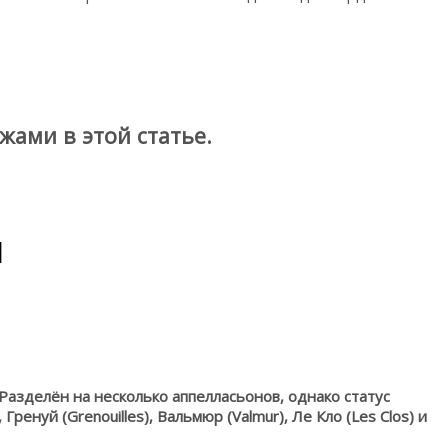
жами в этой статье.
и
азделён на несколько аппелласьонов, однако статус
енуй (Grenouilles), Вальмюр (Valmur), Ле Кло (Les Clos) и