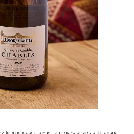
бли был невероятно мал – зато каждая ягода Шардоне