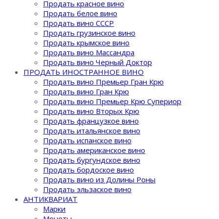
Продать красное вино
Продать белое вино
Продать вино СССР
Продать грузинское вино
Продать крымское вино
Продать вино Массандра
Продать вино Черный Доктор
ПРОДАТЬ ИНОСТРАННОЕ ВИНО
Продать вино Премьер Гран Крю
Продать вино Гран Крю
Продать вино Премьер Крю Супериор
Продать вино Вторых Крю
Продать французкое вино
Продать итальянское вино
Продать испанское вино
Продать американское вино
Продать бургундское вино
Продать бордоское вино
Продать вино из Долины Роны
Продать эльзаское вино
АНТИКВАРИАТ
Марки
Монеты