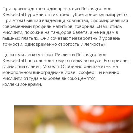
При производстве ординарных вин Reichsgraf von
Kesselstatt урожай с этих трёх субрегионов купажируется.
При этом бывшая владелица хозяйства, сформировавшая
современный профиль напитков, говорила: «Наш стиль –
Рислинги, похожие на танцоров балета, а не на дам в
пышных платьях. Они сочетают невероятный уровень
точности, одновременно строгость и лёгкость».
Ценители легко узнают Рислинги Reichsgraf von
Kesselstatt по солоноватому оттенку во вкусе. Его придаёт
глинистый сланец Мозеля. Особенно они заметны на
монопольном винограднике Иозефсхофер – и именно
Рислинги оттуда наиболее высоко ценятся
коллекционерами.