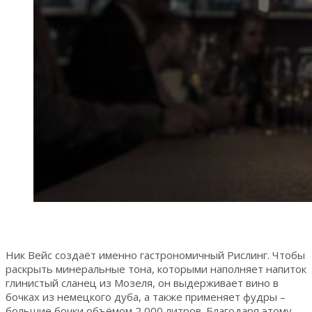
Ник Вейс создаёт именно гастрономичный Рислинг. Чтобы
раскрыть минеральные тона, которыми наполняет напиток
глинистый сланец из Мозеля, он выдерживает вино в
бочках из немецкого дуба, а также применяет фудры –
большие бочки объёмом 2 000 литров. Благодаря этому