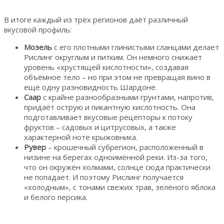
В итоге каждый из трёх регионов даёт различный
вкусовой профиль:
Мозель
с его плотными глинистыми сланцами делает
Рислинг округлым и питким. Он немного снижает
уровень «хрустящей кислотности», создавая
объёмное тело – но при этом не превращая вино в
ещё одну разновидность Шардоне.
Саар
с крайне разнообразными грунтами, напротив,
придаёт острую и пикантную кислотность. Она
подготавливает вкусовые рецепторы к потоку
фруктов – садовых и цитрусовых, а также
характерной ноте крыжовника.
Рувер
– крошечный субрегион, расположенный в
низине на берегах одноимённой реки. Из-за того,
что он окружён холмами, солнце сюда практически
не попадает. И поэтому Рислинг получается
«холодным», с тонами свежих трав, зелёного яблока
и белого персика.