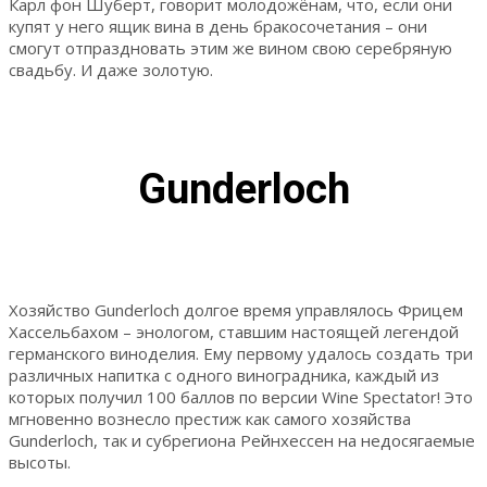
Карл фон Шуберт, говорит молодожёнам, что, если они
купят у него ящик вина в день бракосочетания – они
смогут отпраздновать этим же вином свою серебряную
свадьбу. И даже золотую.
Gunderloch
Хозяйство Gunderloch долгое время управлялось Фрицем
Хассельбахом – энологом, ставшим настоящей легендой
германского виноделия. Ему первому удалось создать три
различных напитка с одного виноградника, каждый из
которых получил 100 баллов по версии Wine Spectator! Это
мгновенно вознесло престиж как самого хозяйства
Gunderloch, так и субрегиона Рейнхессен на недосягаемые
высоты.