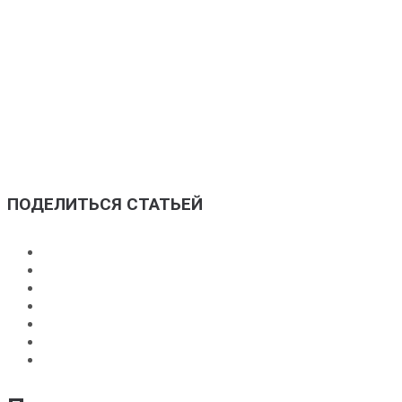
ПРОВЕДЕНИЕ СДЕЛКИ
Мы договариваемся о встрече, на которой вы получите
деньги, а я пополню свою коллекцию вашей бутылкой
алкоголя.
+7 (915) 091-95-39
ПОДЕЛИТЬСЯ СТАТЬЕЙ