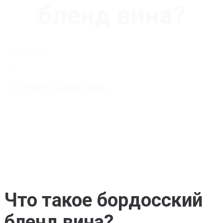
бленд вина?
13.09.2021
|
Категории:
Полезно знать
Что такое бордосский
бленд вина?