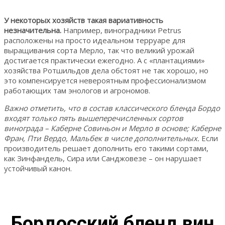
У некоторых хозяйств такая вариативность
незначительна.
Например, виноградники Petrus
расположены на просто идеальном терруаре для
выращивания сорта Мерло, так что великий урожай
достигается практически ежегодно. А с «плантациями»
хозяйства Ротшильдов дела обстоят не так хорошо, но
это компенсируется невероятным профессионализмом
работающих там энологов и агрономов.
Важно отметить, что в состав классического бленда Бордо
входят только пять вышеперечисленных сортов
винограда – Каберне Совиньон и Мерло в основе; Каберне
Фран, Пти Вердо, Мальбек в числе дополнительных.
Если
производитель решает дополнить его такими сортами,
как Зинфандель, Сира или Санджовезе – он нарушает
устойчивый канон.
Бордосский бленд вин