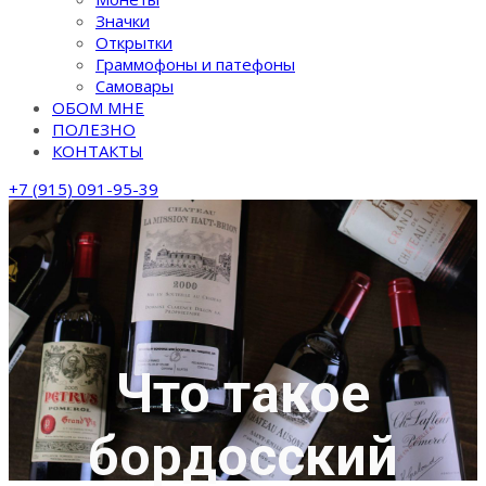
Значки
Открытки
Граммофоны и патефоны
Самовары
ОБОМ МНЕ
ПОЛЕЗНО
КОНТАКТЫ
+7 (915) 091-95-39
Что такое
бордосский