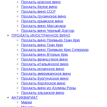
Продать красное вино
Продать белое вино
Продать вино СССР
Продать грузинское вино
Продать крымское вино
Продать вино Массандра
Продать вино Черный Доктор
ПРОДАТЬ ИНОСТРАННОЕ ВИНО
Продать вино Премьер Гран Крю
Продать вино Гран Крю
Продать вино Премьер Крю Супериор
Продать вино Вторых Крю
Продать французкое вино
Продать итальянское вино
Продать испанское вино
Продать американское вино
Продать бургундское вино
Продать бордоское вино
Продать вино из Долины Роны
Продать эльзаское вино
АНТИКВАРИАТ
Марки
Монеты