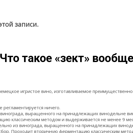
этой записи.
Что такое «зект» вообщ
немецкое игристое вино, изготавливаемое преимущественно 
е регламентируется ничего.
 винограда, выращенного на принадлежащих винодельне вин
ацию классическим методом и выдерживается не менее 9 мес
льно из винограда, выращенного на принадлежащих виноде
й сбор. Проходит вторичную ферментацию классическим мето