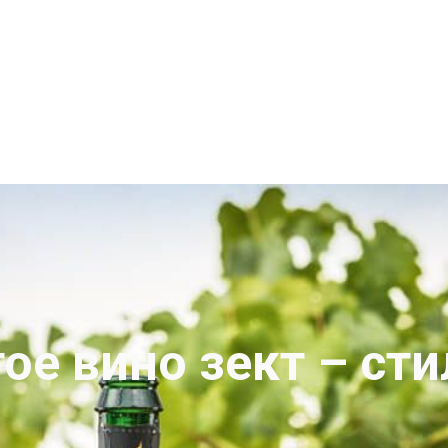
ое вино зект – сти