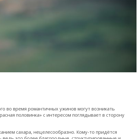
ого во время романтичных ужинов могут возникать
красная половинка» с интересом поглядывает в сторону
анием сахара, нецелесообразно. Кому-то придётся
 – ведь это более благородные, структурированные и