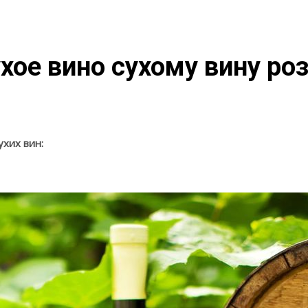
хое вино сухому вину ро
ухих вин: