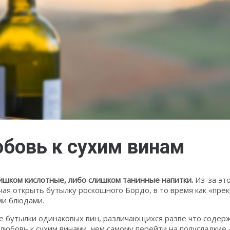
бовь к сухим винам
лишком кислотные, либо слишком танинные напитки.
Из-за эт
чая открыть бутылку роскошного Бордо, в то время как «пре
ыми блюдами.
е бутылки одинаковых вин, различающихся разве что содерж
любовь к сухим винами, чем самому перейти на полусладкие