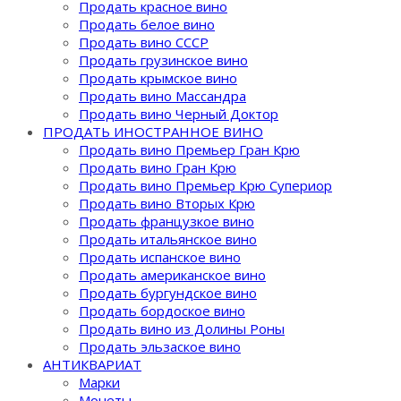
Продать красное вино
Продать белое вино
Продать вино СССР
Продать грузинское вино
Продать крымское вино
Продать вино Массандра
Продать вино Черный Доктор
ПРОДАТЬ ИНОСТРАННОЕ ВИНО
Продать вино Премьер Гран Крю
Продать вино Гран Крю
Продать вино Премьер Крю Супериор
Продать вино Вторых Крю
Продать французкое вино
Продать итальянское вино
Продать испанское вино
Продать американское вино
Продать бургундское вино
Продать бордоское вино
Продать вино из Долины Роны
Продать эльзаское вино
АНТИКВАРИАТ
Марки
Монеты